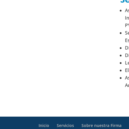
A
I
P
S
E
D
D
L
E
A
A
Inicio
Servicios
Sobre nuestra Firma